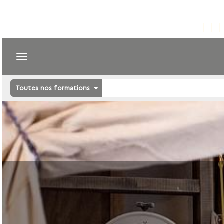
Toutes nos formations