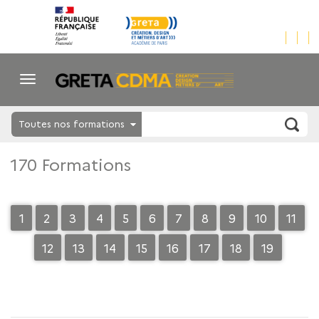
Toutes nos formations
170 Formations
1
2
3
4
5
6
7
8
9
10
11
12
13
14
15
16
17
18
19