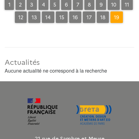
1
2
3
4
5
6
7
8
9
10
11
12
13
14
15
16
17
18
19
Actualités
Aucune actualité ne correspond à la recherche
21 rue de Sambre et Meuse