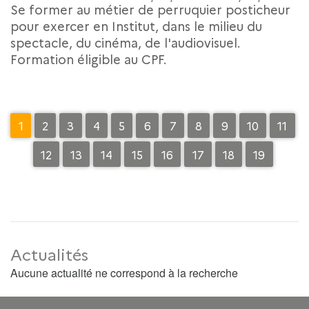
Se former au métier de perruquier posticheur
pour exercer en Institut, dans le milieu du
spectacle, du cinéma, de l'audiovisuel.
Formation éligible au CPF.
1
2
3
4
5
6
7
8
9
10
11
12
13
14
15
16
17
18
19
Actualités
Aucune actualité ne correspond à la recherche