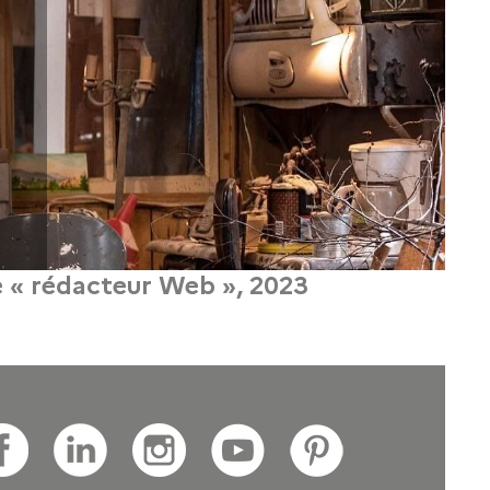
re « rédacteur Web », 2023
ion « Rédacteur/Rédactrice Web ».