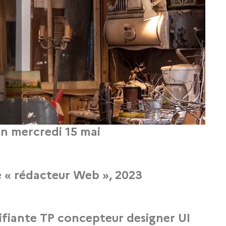
n mercredi 15 mai
 collective qui vous présentera notre parcours.
re « rédacteur Web », 2023
ion « Rédacteur/Rédactrice Web ».
ifiante TP concepteur designer UI