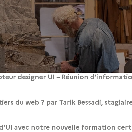
eur designer UI – Réunion d’informatio
29 avril 2024
 professionnel concepteur designer UI, le GRETA CDMA organise une information
tiers du web ? par Tarik Bessadi, stagiai
22 avril 2024
b dans cet article écrit par Tarik Bessadi pour un projet initié dans la format
d’UI avec notre nouvelle formation cert