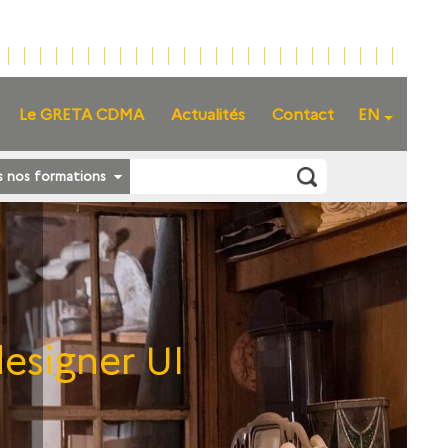
Le GRETA CDMA
Actualités
Contact
EN
s nos formations
esigner UI