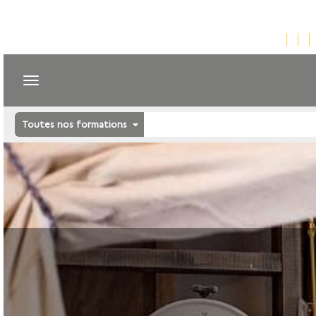
Toutes nos formations