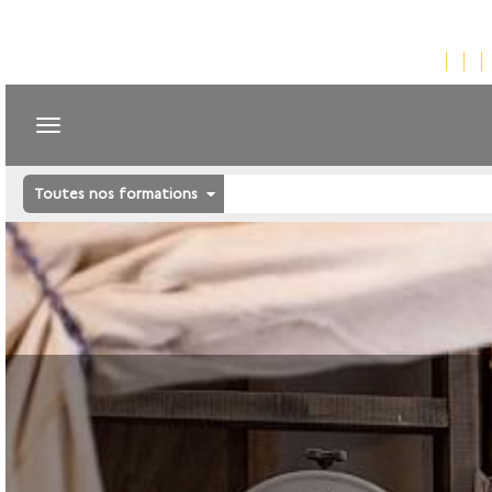
Toutes nos formations