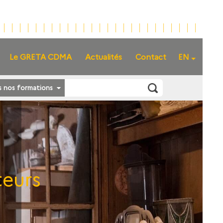
Le GRETA CDMA
Actualités
Contact
EN
s nos formations
teurs