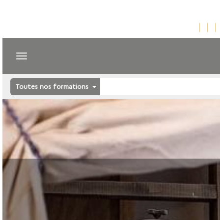
Toutes nos formations