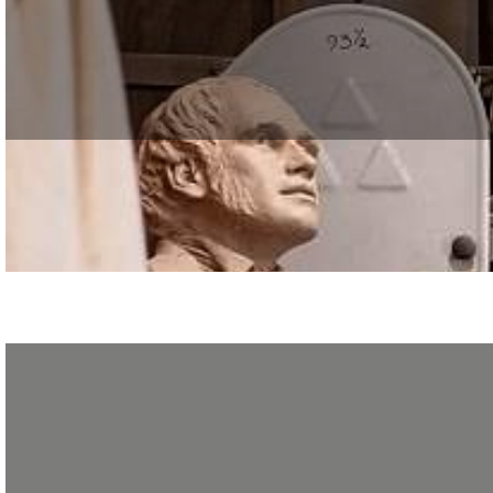
La fast fashion a bouleversé notre rapport à la mode : collections renouvelé