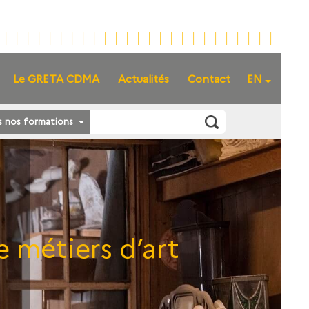
Le GRETA CDMA
Actualités
Contact
EN
s nos formations
 métiers d’art