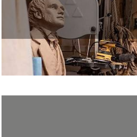
Longtemps perçue comme un art « mineur », la bande dessinée s’impose désormais