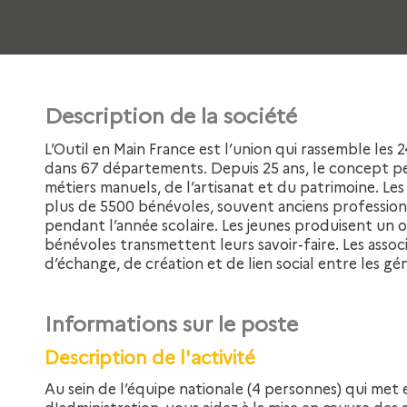
Description de la société
L’Outil en Main France est l’union qui rassemble les 240 associations labellisées L’Outil en Main
dans 67 départements. Depuis 25 ans, le concept pe
métiers manuels, de l’artisanat et du patrimoine. Les
plus de 5500 bénévoles, souvent anciens professionne
pendant l’année scolaire. Les jeunes produisent un o
bénévoles transmettent leurs savoir-faire. Les associ
d’échange, de création et de lien social entre les gé
Informations sur le poste
Description de l'activité
Au sein de l’équipe nationale (4 personnes) qui met en œuvre les orientations du Conseil
d'administration, vous aidez à la mise en œuvre des a