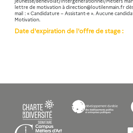
Jeunesse/Bénévolat/Intergénérationnel/Métiers manu
lettre de motivation à direction@loutilenmain.fr dès
mail : « Candidature – Assistant-e ». Aucune candida
Motivation.
Date d'expiration de l'offre de stage :