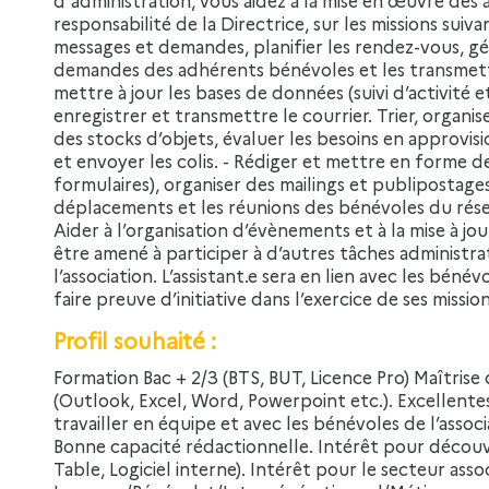
responsabilité de la Directrice, sur les missions suiva
messages et demandes, planifier les rendez-vous, gér
demandes des adhérents bénévoles et les transmettre
mettre à jour les bases de données (suivi d’activité e
enregistrer et transmettre le courrier. Trier, organis
des stocks d’objets, évaluer les besoins en approvi
et envoyer les colis. - Rédiger et mettre en forme 
formulaires), organiser des mailings et publipostages 
déplacements et les réunions des bénévoles du réseau 
Aider à l’organisation d’évènements et à la mise à j
être amené à participer à d’autres tâches administr
l’association. L’assistant.e sera en lien avec les bénév
faire preuve d’initiative dans l’exercice de ses mission
Profil souhaité :
Formation Bac + 2/3 (BTS, BUT, Licence Pro) Maîtrise des logiciels et des outils bureautiques
(Outlook, Excel, Word, Powerpoint etc.). Excellentes 
travailler en équipe et avec les bénévoles de l’associ
Bonne capacité rédactionnelle. Intérêt pour découvr
Table, Logiciel interne). Intérêt pour le secteur associ