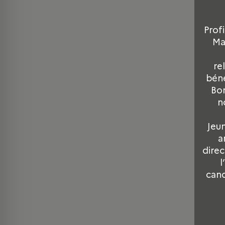
Prof
Ma
re
béné
Bon
n
Jeu
a
direc
l
cand