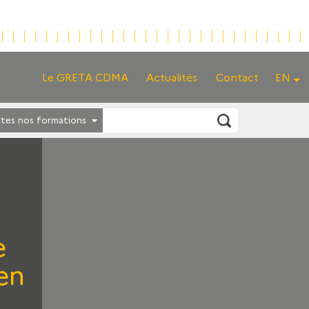
Le GRETA CDMA
Actualités
Contact
EN
tes nos formations
e
 en