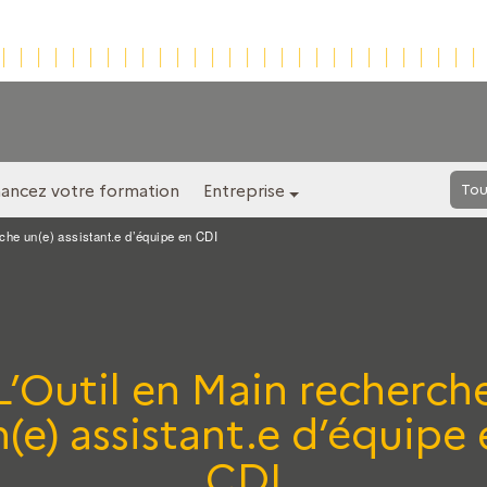
nancez votre formation
Entreprise
Tou
rche un(e) assistant.e d’équipe en CDI
L’Outil en Main recherch
(e) assistant.e d’équipe
CDI