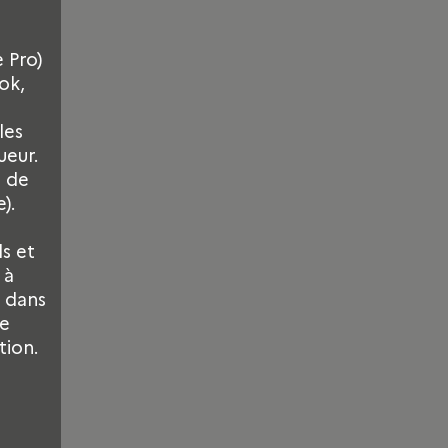
 Pro)
ok,
les
ueur.
r de
).
s et
 à
t dans
ne
tion.