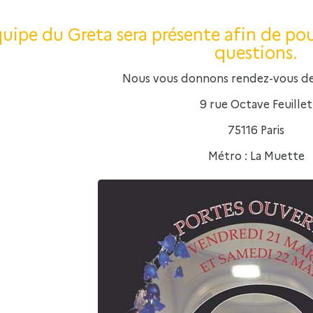
quipe du Greta sera présente afin de po
questions.
Nous vous donnons rendez-vous de
9 rue Octave Feuillet
75116 Paris
Métro : La Muette