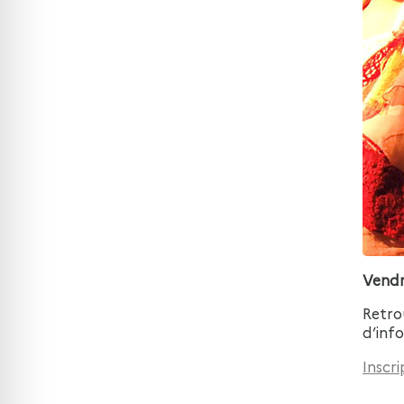
Vendr
Retro
d’inf
Inscri