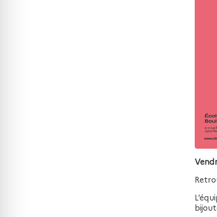
Vendr
Retro
L’équ
bijout