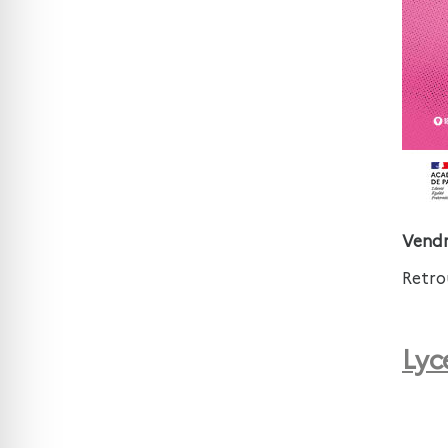
Vendr
Retro
Lyc