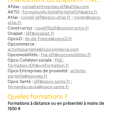
Afdas :
conseil.entreprises.idf@afdas.com
AKTO :
formationActivitePartielleIDF@akto.fr
Atlas :
conseil-idf@opco-atlas.fr
;
nrivier@opco-
atlas.fr
Constructys :
covid19.idf@constructys.fr
Ocapiat :
idf@ocapiat.fr
Opco2I :
ile-de-france@opco2i.fr
Opcommerce :
activitepartielle@lopcommerce.com
Opcomobillités :
fne-idf@opcomobilites.fr
Opco Cohésion sociale :
FNE-
formation.IDF@uniformation.fr
Opco Entreprises de proximité :
activite-
partielle@opcoep.fr
Opco Santé :
idf@opco-sante.fr
;
fernanda.casula@opco-sante.fr
Quelles formations ?
Formations à distance ou en présentiel à moins de
1500 €