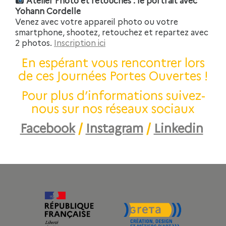
Atelier Photo et retouches : le portrait avec
Yohann Cordelle
Venez avec votre appareil photo ou votre
smartphone, shootez, retouchez et repartez avec
2 photos.
Inscription ici
En espérant vous rencontrer lors
de ces Journées Portes Ouvertes !
Pour plus d’informations suivez-
nous sur nos réseaux sociaux
Facebook
/
Instagram
/
Linkedin