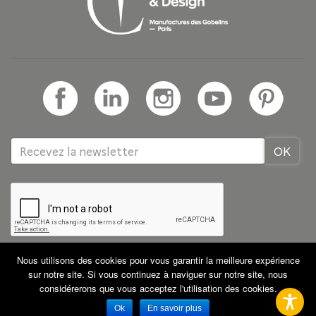
Nous utilisons des cookies pour vous garantir la meilleure expérience
Tous droits réservés GRETA CDMA
Partenaires
sur notre site. Si vous continuez à naviguer sur notre site, nous
Mentions légales
CGV
Plan du site
considérerons que vous acceptez l'utilisation des cookies.
Ok
En savoir plus