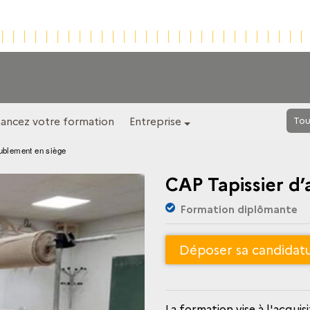
nancez votre formation
Entreprise
Tou
ublement en siège
CAP Tapissier d
Formation diplômante
Déposer sa candidat
La formation vise à l'acquisition des blocs de compétences du CAP Tapissier-