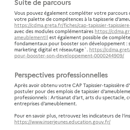
Suite de parcours
Vous pouvez également compléter votre parcours de formation, notamment en élargissant
votre palette de compétences à la tapisserie d’am
https://cdma.greta.fr/fiches/cap-tapissier-tapiss
avec des modules complémentaires
https://cdma.gr
ameublementIl
est également possible de compléte
fondamentaux pour booster son développement : s
marketing digital et réseautage`.
https://cdma.gret
pour-booster-son-developpement-0000244909/
Perspectives professionnelles
Après avoir obtenu votre CAP Tapissier-tapissière d'ameublement en siège, vous pouvez
postuler pour des emplois de tapissier d’ameubleme
professionnels : Artisanat d’art, arts du spectacle, c
entreprises d’ameublement.
Pour en savoir plus, retrouvez les indicateurs de l’ins
https://www.inserjeunes.education.gouv.fr/