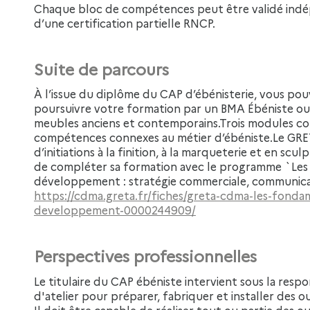
Chaque bloc de compétences peut être validé indép
d’une certification partielle RNCP.
Suite de parcours
À l’issue du diplôme du CAP d’ébénisterie, vous pouvez intégrer le marché du travail ou
poursuivre votre formation par un BMA Ébéniste ou 
meubles anciens et contemporains.Trois modules c
compétences connexes au métier d’ébéniste.Le G
d’initiations à la finition, à la marqueterie et en sc
de compléter sa formation avec le programme `Le
développement : stratégie commerciale, communicat
https://cdma.greta.fr/fiches/greta-cdma-les-fond
developpement-0000244909/
Perspectives professionnelles
Le titulaire du CAP ébéniste intervient sous la responsabilité du chef d'entreprise ou du chef
d'atelier pour préparer, fabriquer et installer des o
Il doit être capable de réaliser tout ou partie des 