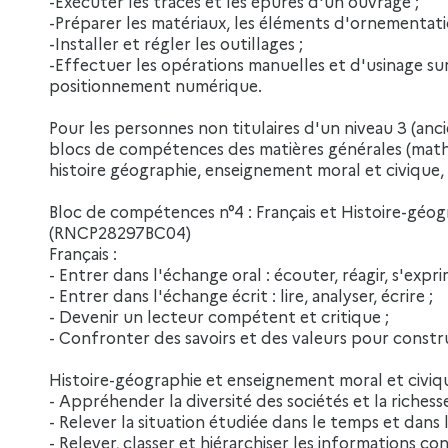
-Exécuter les tracés et les épures d'un ouvrage ;
-Préparer les matériaux, les éléments d'ornementation
-Installer et régler les outillages ;
-Effectuer les opérations manuelles et d'usinage su
positionnement numérique.
Pour les personnes non titulaires d'un niveau 3 (an
blocs de compétences des matières générales (mathé
histoire géographie, enseignement moral et civique
Bloc de compétences n°4 : Français et Histoire-géo
(RNCP28297BC04)
Français :
- Entrer dans l'échange oral : écouter, réagir, s'expri
- Entrer dans l'échange écrit : lire, analyser, écrire ;
- Devenir un lecteur compétent et critique ;
- Confronter des savoirs et des valeurs pour constru
Histoire-géographie et enseignement moral et civiqu
- Appréhender la diversité des sociétés et la richess
- Relever la situation étudiée dans le temps et dans 
- Relever, classer et hiérarchiser les informations