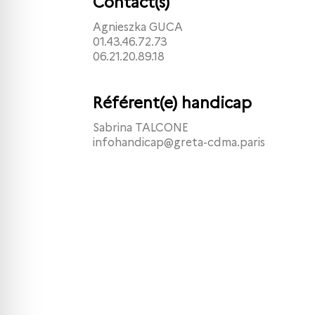
Contact(s)
Agnieszka GUCA
01.43.46.72.73
06.21.20.89.18
Référent(e) handicap
Sabrina TALCONE
infohandicap@greta-cdma.paris