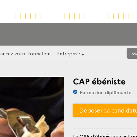
nancez votre formation
Entreprise
Tou
CAP ébéniste
Formation diplômante
Déposer sa candidat
Le CAP d’ébénisterie est une formation professionnelle dédiée à la fabrication de