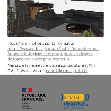
Plus d’informations sur la formation :
https://www.cdma.greta.fr/fiches/modeliser-en-
3d-avec-le-logiciel-sketchup-pour-le-design-
despace-et-le-design-dinterieur/
Merci de transmettre votre candidature (LM +
CV) à Jessica Vinot :
j.vinot@cdma.greta.fr