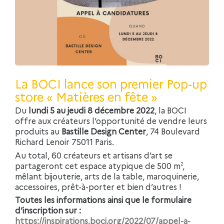
La BOCI lance son premier Pop-up
store « Matières en fête »
Du
lundi 5 au jeudi 8 décembre 2022
, la BOCI
offre
aux
créateurs l
’opportunité d
e vendre leurs
produits
au
Bastille Design Center
, 74 Boulevard
Richard Lenoir 75011 Paris.
Au total, 60 créateurs et artisans d’art se
partageront cet espace atypique de 500 m²,
mêlant bijouterie, arts de la table, maroquinerie,
accessoires, prêt-à-porter et bien d’autres !
Toutes les informations ainsi que le formulaire
d’inscription sur :
https://inspirations.boci.org/2022/07/appel-a-